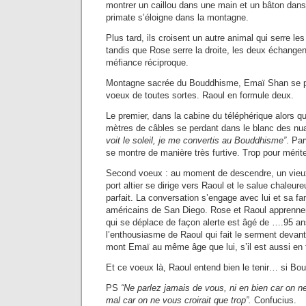
montrer un caillou dans une main et un bâton dans
primate s’éloigne dans la montagne.
Plus tard, ils croisent un autre animal qui serre 
tandis que Rose serre la droite, les deux échangen
méfiance réciproque.
Montagne sacrée du Bouddhisme, Emaï Shan se pr
voeux de toutes sortes. Raoul en formule deux.
Le premier, dans la cabine du téléphérique alors qu
mètres de câbles se perdant dans le blanc des n
voit le soleil, je me convertis au Bouddhisme”
. Par
se montre de manière très furtive. Trop pour mérit
Second voeux : au moment de descendre, un vieux 
port altier se dirige vers Raoul et le salue chaleu
parfait. La conversation s’engage avec lui et sa fami
américains de San Diego. Rose et Raoul apprenne
qui se déplace de façon alerte est âgé de ….95 an
l’enthousiasme de Raoul qui fait le serment devan
mont Emaï au même âge que lui, s’il est aussi en 
Et ce voeux là, Raoul entend bien le tenir… si Bou
PS
“Ne parlez jamais de vous, ni en bien car on ne
mal car on ne vous croirait que trop”.
Confucius.