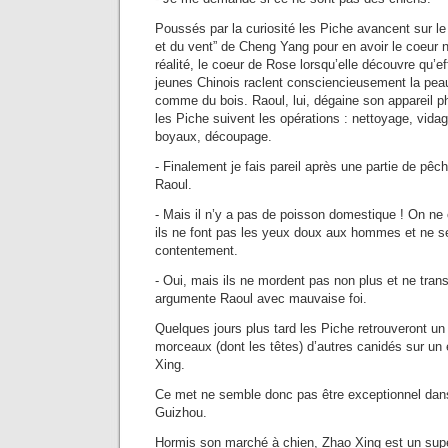
Poussés par la curiosité les Piche avancent sur le 
et du vent” de Cheng Yang pour en avoir le coeur n
réalité, le coeur de Rose lorsqu’elle découvre qu’e
jeunes Chinois raclent consciencieusement la pea
comme du bois. Raoul, lui, dégaine son appareil 
les Piche suivent les opérations : nettoyage, vida
boyaux, découpage.
- Finalement je fais pareil après une partie de pêc
Raoul.
- Mais il n’y a pas de poisson domestique ! On ne
ils ne font pas les yeux doux aux hommes et ne se
contentement.
- Oui, mais ils ne mordent pas non plus et ne tran
argumente Raoul avec mauvaise foi.
Quelques jours plus tard les Piche retrouveront un
morceaux (dont les têtes) d’autres canidés sur un
Xing.
Ce met ne semble donc pas être exceptionnel dans 
Guizhou.
Hormis son marché à chien, Zhao Xing est un sup