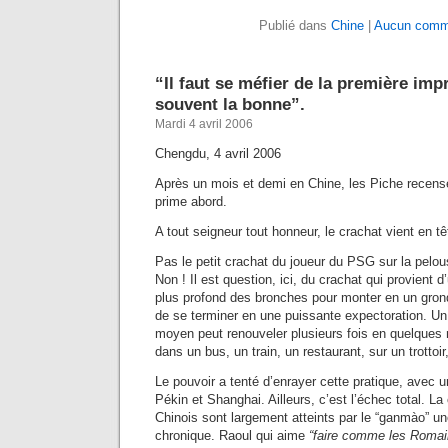
Publié dans
Chine
|
Aucun comme
“Il faut se méfier de la première imp
souvent la bonne”.
Mardi 4 avril 2006
Chengdu, 4 avril 2006
Après un mois et demi en Chine, les Piche recense
prime abord.
A tout seigneur tout honneur, le crachat vient en têt
Pas le petit crachat du joueur du PSG sur la pelo
Non ! Il est question, ici, du crachat qui provient 
plus profond des bronches pour monter en un gro
de se terminer en une puissante expectoration. Un
moyen peut renouveler plusieurs fois en quelques m
dans un bus, un train, un restaurant, sur un trottoir
Le pouvoir a tenté d’enrayer cette pratique, avec un
Pékin et Shanghai. Ailleurs, c’est l’échec total. L
Chinois sont largement atteints par le “ganmào” un
chronique. Raoul qui aime
“faire comme les Romai