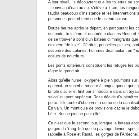
A leur réveil, ils découvrent que les toilettes se s
: le niveau d’eau au sol s’élève à 7 cm, les tongues 
faudra beaucoup d’insistance et les interventions
personnes pour obtenir que le niveau baisse !
Douze heures après le départ, en parcourant les c
seconde, troisième et quatrième classes Rose et R
de se trouver à bord d’un bateau d’immigrants que 
croisière “de luxe”. Détritus, poubelles pleines, por
désordre des cabines, hommes déambulant en “ma
odeurs de nourriture.
Les ponts extérieurs constituent les refuges les p
règne le grand air.
Alors qu’elle hume l’oxygène à plein poumons sur l
aperçoit un superbe rongeur à longue queue qui che
la tôle d’acier et finit par s’introduire dans un tuya
salon” du pont supérieur. Rose décide d’y pénétrer
porte. Elle tente d’observer la sortie de la canalisa
En vain. Un monticule de provisions cache le déb
bête. Bonne pioche pour elle!
Ce n’est que le second jour, lorsque le bateau abo
gorges du Yang Tsé que le paysage devient spectac
rappelle à Rose et Raoul, les gorges de l’Ardèche.