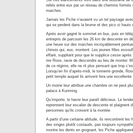
reliés entre eux par un réseau de chemins formés 
marches.
Jamais les Piche n’avaient vu un tel paysage avec
qui se perdent dans la brume et des pics si hauts 
Après avoir gagné le sommet en bus, puis en télé
entrepris de parcourir les 26 km de descente en dé
une heure sur des marches incroyablement pentues
chinois qui, eux, montent. Les jeunes filles essouf
effaré, suppliant pour que le supplice cesse après l
rire Rose, ravie de descendre au lieu de monter. M
de ce régime, elle ne rit plus pensant que trop c’
Lorsqu’en fin d’après-midi, le tonnerre gronde, Ros
petit temple auquel ils arrivent fera une excellente 
Un moine leur attribue une chambre on ne peut plus
palace à Kunming.
Qu’importe, le havre leur paraît délicieux. Le lend
reprennent leur escalier de descente et plaignent d
personnes qu’ils croisent à la montée.
A partir d’une certaine altitude, ils rencontrent les 
des singes plutôt costauds, pas toujours sympathi
montre les dents en grognant, les Piche appliquent