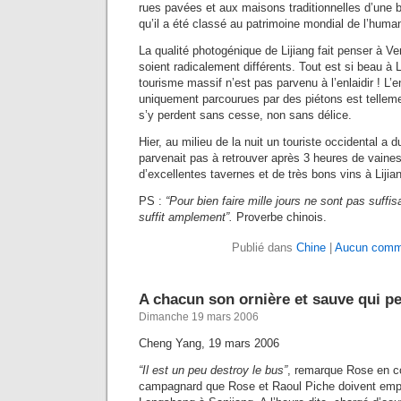
rues pavées et aux maisons traditionnelles d’une b
qu’il a été classé au patrimoine mondial de l’human
La qualité photogénique de Lijiang fait penser à Ve
soient radicalement différents. Tout est si beau à
tourisme massif n’est pas parvenu à l’enlaidir ! L’
uniquement parcourues par des piétons est telleme
s’y perdent sans cesse, non sans délice.
Hier, au milieu de la nuit un touriste occidental a d
parvenait pas à retrouver après 3 heures de vaines
d’excellentes tavernes et de très bons vins à Liji
PS :
“Pour bien faire mille jours ne sont pas suffis
suffit amplement”.
Proverbe chinois.
Publié dans
Chine
|
Aucun comme
A chacun son ornière et sauve qui pe
Dimanche 19 mars 2006
Cheng Yang, 19 mars 2006
“Il est un peu destroy le bus”
, remarque Rose en c
campagnard que Rose et Raoul Piche doivent empru