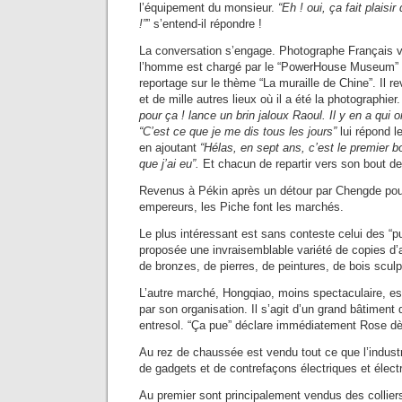
l’équipement du monsieur.
“Eh ! oui, ça fait plaisir
!”
” s’entend-il répondre !
La conversation s’engage. Photographe Français vi
l’homme est chargé par le “PowerHouse Museum” 
reportage sur le thème “La muraille de Chine”. Il r
et de mille autres lieux où il a été la photographier
pour ça ! lance un brin jaloux Raoul. Il y en a qui 
“C’est ce que je me dis tous les jours”
lui répond l
en ajoutant
“Hélas, en sept ans, c’est le premier 
que j’ai eu”.
Et chacun de repartir vers son bout de
Revenus à Pékin après un détour par Chengde pour 
empereurs, les Piche font les marchés.
Le plus intéressant est sans conteste celui des “
proposée une invraisemblable variété de copies d’a
de bronzes, de pierres, de peintures, de bois sculp
L’autre marché, Hongqiao, moins spectaculaire, es
par son organisation. Il s’agit d’un grand bâtiment
entresol. “Ça pue” déclare immédiatement Rose dès
Au rez de chaussée est vendu tout ce que l’industr
de gadgets et de contrefaçons électriques et élect
Au premier sont principalement vendus des colliers