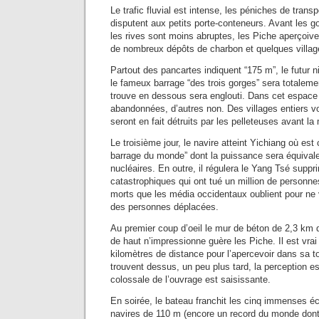
Le trafic fluvial est intense, les péniches de trans
disputent aux petits porte-conteneurs. Avant les go
les rives sont moins abruptes, les Piche aperçoiven
de nombreux dépôts de charbon et quelques villag
Partout des pancartes indiquent “175 m”, le futur 
le fameux barrage “des trois gorges” sera totaleme
trouve en dessous sera englouti. Dans cet espace
abandonnées, d’autres non. Des villages entiers vo
seront en fait détruits par les pelleteuses avant l
Le troisième jour, le navire atteint Yichiang où est 
barrage du monde” dont la puissance sera équivale
nucléaires. En outre, il régulera le Yang Tsé supp
catastrophiques qui ont tué un million de personn
morts que les média occidentaux oublient pour ne v
des personnes déplacées.
Au premier coup d’oeil le mur de béton de 2,3 km 
de haut n’impressionne guère les Piche. Il est vrai
kilomètres de distance pour l’apercevoir dans sa tot
trouvent dessus, un peu plus tard, la perception es
colossale de l’ouvrage est saisissante.
En soirée, le bateau franchit les cinq immenses é
navires de 110 m (encore un record du monde dont le