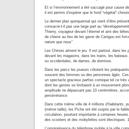
Et si l’environnement a été saccagé pour cause de
il est permis d’espérer que le fond “végétal” chino
Le dernier plan quinquennal qui vient d’être présen
consacre-t-il pas une large part au “développemen
Thierry, voyageur devant l’éternel et ami des bêtes
de chiens au lieu de les gaver de Canigou est for
nature que nous”.
Les Chinois aiment le jeu. Il est partout, dans les 
devant les magasins, dans les trains, les bateaux.
ou occidentales, de dames, de dominos.
Dans les parcs les joueurs côtoient les pratiquants
souvent des femmes ou des personnes âgés. Ces d
un spectacle gracieux parfois comique tel ce trè
dont les gestes se limitaient à un mouvement plo
amplitude ne dépassant pas 10 centimètres, accom
persévérance.
Dans cette même ville de 4 millions d’habitants, p
(même taille), les Piche ont été surpris par le faib
circulation, pourtant importante à certaines heures. 
des scooters et des mobylettes sont électriques. 
L’omniprésence du téléphone mobile à la ville co