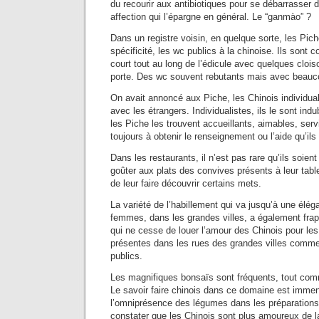
du recourir aux antibiotiques pour se débarrasser 
affection qui l’épargne en général. Le “ganmào” ?
Dans un registre voisin, en quelque sorte, les Pic
spécificité, les wc publics à la chinoise. Ils sont 
court tout au long de l’édicule avec quelques cloi
porte. Des wc souvent rebutants mais avec beau
On avait annoncé aux Piche, les Chinois individua
avec les étrangers. Individualistes, ils le sont in
les Piche les trouvent accueillants, aimables, serv
toujours à obtenir le renseignement ou l’aide qu’ils
Dans les restaurants, il n’est pas rare qu’ils soien
goûter aux plats des convives présents à leur table
de leur faire découvrir certains mets.
La variété de l’habillement qui va jusqu’à une élég
femmes, dans les grandes villes, a également fra
qui ne cesse de louer l’amour des Chinois pour le
présentes dans les rues des grandes villes comm
publics.
Les magnifiques bonsaïs sont fréquents, tout com
Le savoir faire chinois dans ce domaine est immens
l’omniprésence des légumes dans les préparations 
constater que les Chinois sont plus amoureux de la 