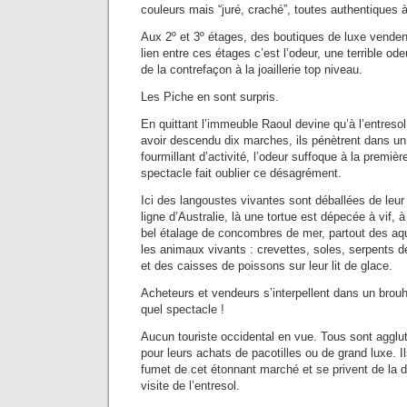
couleurs mais “juré, craché”, toutes authentiques à
Aux 2º et 3º étages, des boutiques de luxe vendent
lien entre ces étages c’est l’odeur, une terrible odeu
de la contrefaçon à la joaillerie top niveau.
Les Piche en sont surpris.
En quittant l’immeuble Raoul devine qu’à l’entresol 
avoir descendu dix marches, ils pénètrent dans u
fourmillant d’activité, l’odeur suffoque à la premièr
spectacle fait oublier ce désagrément.
Ici des langoustes vivantes sont déballées de leur 
ligne d’Australie, là une tortue est dépecée à vif, 
bel étalage de concombres de mer, partout des aq
les animaux vivants : crevettes, soles, serpents d
et des caisses de poissons sur leur lit de glace.
Acheteurs et vendeurs s’interpellent dans un brou
quel spectacle !
Aucun touriste occidental en vue. Tous sont agglu
pour leurs achats de pacotilles ou de grand luxe. I
fumet de cet étonnant marché et se privent de la d
visite de l’entresol.