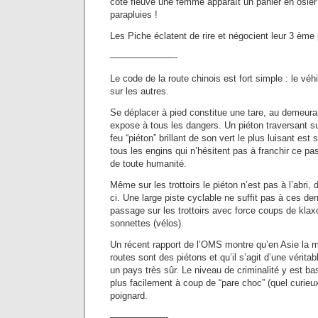
côté fleuve une femme apparaît un panier en osier 
parapluies !
Les Piche éclatent de rire et négocient leur 3 ème 
———————-
Le code de la route chinois est fort simple : le véhi
sur les autres.
Se déplacer à pied constitue une tare, au demeuran
expose à tous les dangers. Un piéton traversant su
feu “piéton” brillant de son vert le plus luisant es
tous les engins qui n’hésitent pas à franchir ce pa
de toute humanité.
Même sur les trottoirs le piéton n’est pas à l’abri,
ci. Une large piste cyclable ne suffit pas à ces dern
passage sur les trottoirs avec force coups de klax
sonnettes (vélos).
Un récent rapport de l’OMS montre qu’en Asie la ma
routes sont des piétons et qu’il s’agit d’une vérit
un pays très sûr. Le niveau de criminalité y est b
plus facilement à coup de “pare choc” (quel curieu
poignard.
——————-