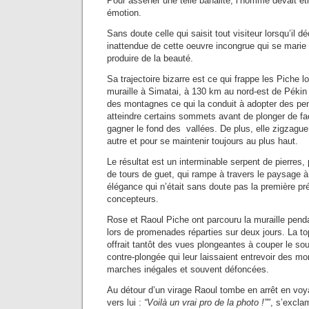
Pour asséner une telle banalité, l’homme devait êt
émotion.
Sans doute celle qui saisit tout visiteur lorsqu’il 
inattendue de cette oeuvre incongrue qui se marie 
produire de la beauté.
Sa trajectoire bizarre est ce qui frappe les Piche l
muraille à Simatai, à 130 km au nord-est de Pékin : 
des montagnes ce qui la conduit à adopter des pen
atteindre certains sommets avant de plonger de fa
gagner le fond des vallées. De plus, elle zigzague
autre et pour se maintenir toujours au plus haut.
Le résultat est un interminable serpent de pierres, 
de tours de guet, qui rampe à travers le paysage 
élégance qui n’était sans doute pas la première p
concepteurs.
Rose et Raoul Piche ont parcouru la muraille pend
lors de promenades réparties sur deux jours. La to
offrait tantôt des vues plongeantes à couper le sou
contre-plongée qui leur laissaient entrevoir des m
marches inégales et souvent défoncées.
Au détour d’un virage Raoul tombe en arrêt en vo
vers lui :
“Voilà un vrai pro de la photo !”"
, s’exclam