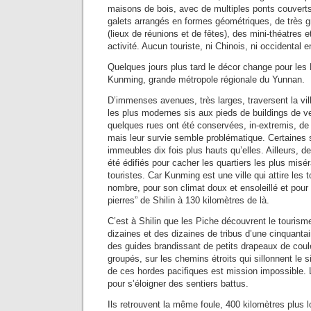
maisons de bois, avec de multiples ponts couver
galets arrangés en formes géométriques, de très g
(lieux de réunions et de fêtes), des mini-théatres e
activité. Aucun touriste, ni Chinois, ni occidental 
Quelques jours plus tard le décor change pour les 
Kunming, grande métropole régionale du Yunnan.
D’immenses avenues, très larges, traversent la v
les plus modernes sis aux pieds de buildings de v
quelques rues ont été conservées, in-extremis, de 
mais leur survie semble problématique. Certaines 
immeubles dix fois plus hauts qu’elles. Ailleurs, d
été édifiés pour cacher les quartiers les plus mis
touristes. Car Kunming est une ville qui attire les 
nombre, pour son climat doux et ensoleillé et pour
pierres” de Shilin à 130 kilomètres de là.
C’est à Shilin que les Piche découvrent le touris
dizaines et des dizaines de tribus d’une cinquant
des guides brandissant de petits drapeaux de couleu
groupés, sur les chemins étroits qui sillonnent le si
de ces hordes pacifiques est mission impossible. 
pour s’éloigner des sentiers battus.
Ils retrouvent la même foule, 400 kilomètres plus lo