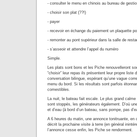
- consulter le menu en chinois au bureau de gesti
- choisir son plat (??!)
- payer
- recevoir en échange du paiement un plaquette p
- remonter au pont supérieur dans la salle de resta
- s’asseoir et attendre l’appel du numéro
Simple.
Les plats sont bons et les Piche renouvelleront so
“choisir” leur repas ils présentent leur propre list
conversation bilingue, espérant qu’une vague corr
menu du bord. Si les résultats sont parfois étonnan
comestibles.
La nuit, le bateau fait escale. Le plus grand calm
sont stoppés, les générateurs également. D’où une
et d’eau (à bord d’un bateau, sans pompe, pas d’
A 6 heures du matin, une annonce tonitruante, en c
décrit la prochaine visite à terre (en général inint
l’annonce cesse enfin, les Piche se rendorment.