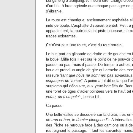
Longsheng à Sanjiang. A l’heure dite, chargé d’oeu
d’un bric à brac agricole que chaque passager empo
s’ébranle.
La route est chaotique, anciennement asphaltée 
nids de poule. L’asphalte disparaît bientôt. Petit à 
apparaissent, la route devient piste boueuse. Le 
traces existantes.
Ce n’est plus une route, c’est du tout terrain.
Le bus part en glissade de droite et de gauche en 
la boue. Mille fois il est sur le point de ne pouvoir c
passe, au pas, mais il passe. De temps à autres, 
boue et prend un angle de gite qui arrache des ex
rassure
“tant que nous ne sommes pas au-dessus d
risque pas de verser”
. A peine a-t-il dit cela que l
surplomb qui découvre, aux yeux horrifiés de Raoul
une forêt de tiges d’acier pointées vers le haut tel
verse, on s’empale”
, pense-t-il.
Ca passe.
Une belle vallée se découvre sur la droite, très en
de trop et hop, le dernier plongeon !”
. A intervalles
des Piche se retrouve face à des camions ou à d
restreignant le passage. Il faut les savantes man