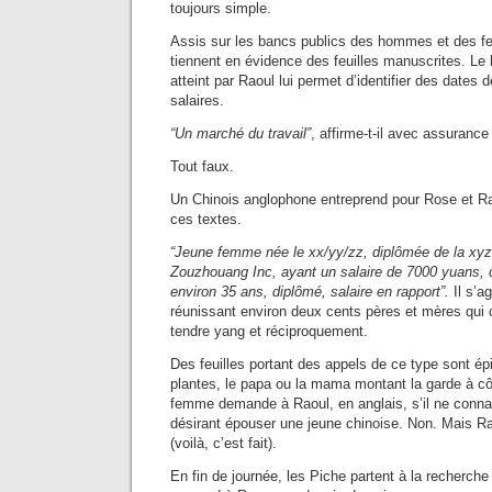
toujours simple.
Assis sur les bancs publics des hommes et des 
tiennent en évidence des feuilles manuscrites. Le 
atteint par Raoul lui permet d’identifier des dates
salaires.
“Un marché du travail”
, affirme-t-il avec assuranc
Tout faux.
Un Chinois anglophone entreprend pour Rose et Rao
ces textes.
“Jeune femme née le xx/yy/zz, diplômée de la xyz
Zouzhouang Inc, ayant un salaire de 7000 yuans,
environ 35 ans, diplômé, salaire en rapport”.
Il s’a
réunissant environ deux cents pères et mères qui c
tendre yang et réciproquement.
Des feuilles portant des appels de ce type sont é
plantes, le papa ou la mama montant la garde à côt
femme demande à Raoul, en anglais, s’il ne conn
désirant épouser une jeune chinoise. Non. Mais R
(voilà, c’est fait).
En fin de journée, les Piche partent à la recherch