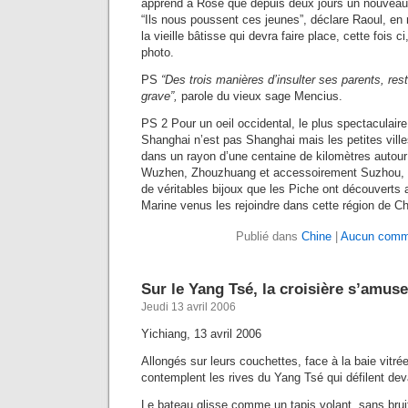
apprend à Rose que depuis deux jours un nouveau 
“Ils nous poussent ces jeunes”, déclare Raoul, en 
la vieille bâtisse qui devra faire place, cette fois c
photo.
PS
“Des trois manières d’insulter ses parents, rest
grave”,
parole du vieux sage Mencius.
PS 2 Pour un oeil occidental, le plus spectaculaire
Shanghai n’est pas Shanghai mais les petites ville
dans un rayon d’une centaine de kilomètres autour
Wuzhen, Zhouzhuang et accessoirement Suzhou, pe
de véritables bijoux que les Piche ont découverts 
Marine venus les rejoindre dans cette région de Ch
Publié dans
Chine
|
Aucun comme
Sur le Yang Tsé, la croisière s’amus
Jeudi 13 avril 2006
Yichiang, 13 avril 2006
Allongés sur leurs couchettes, face à la baie vitré
contemplent les rives du Yang Tsé qui défilent dev
Le bateau glisse comme un tapis volant, sans brui