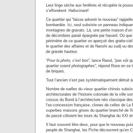
Leur linge sèche aux fenêtres et récupère la pous
s’effondrent. Hallucinant!
Ce quartier qui “laisse advenir le nouveau” rappelle
bombardée. Ici, seul subsiste un panneau indiquan
montagnes de gravats. Là, une petite maison d’un 
de décombres parait épargnée par hasard. Où que 
périmètre de ce quartier on aperçoit des gratte-cie
le quartier des affaires et de Nanshi au sud) ou d
de grande hauteur.
“Pour la photo, c’est bon”
, lance Raoul,
“pas sûr q
quartier soient photographes”,
répond Rose en se t
de briques.
Tout l’ancien n’est pas systématiquement détruit 
Nombre de ruelles du vieux quartier chinois subsist
architecturales de l’histoire coloniale de la ville 
cossus du Bund à l’architecture néo classique des 
l’ex-concession française, clones de celles de La 
superbes maisons grises du quartier branché de X
du passé côtoient les tours du Shanghai du XXI è
Il faut souvent être deux, pour que le nouveau pui
peuple de Shanghai, les Piche découvrent qu’en C