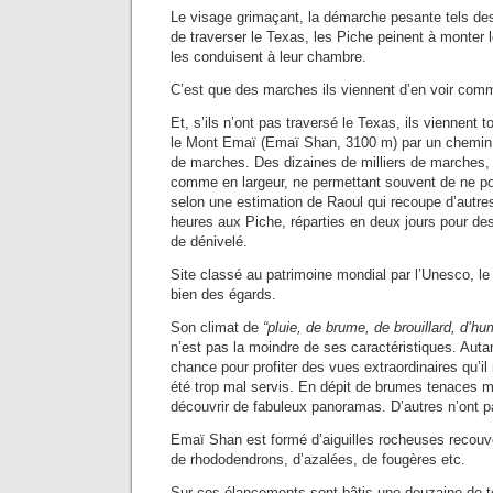
Le visage grimaçant, la démarche pesante tels des
de traverser le Texas, les Piche peinent à monter
les conduisent à leur chambre.
C’est que des marches ils viennent d’en voir comm
Et, s’ils n’ont pas traversé le Texas, ils viennen
le Mont Emaï (Emaï Shan, 3100 m) par un chemin
de marches. Des dizaines de milliers de marches,
comme en largeur, ne permettant souvent de ne po
selon une estimation de Raoul qui recoupe d’autres 
heures aux Piche, réparties en deux jours pour de
de dénivelé.
Site classé au patrimoine mondial par l’Unesco, le
bien des égards.
Son climat de
“pluie, de brume, de brouillard, d’hum
n’est pas la moindre de ses caractéristiques. Autan
chance pour profiter des vues extraordinaires qu’il
été trop mal servis. En dépit de brumes tenaces m
découvrir de fabuleux panoramas. D’autres n’ont p
Emaï Shan est formé d’aiguilles rocheuses recouve
de rhododendrons, d’azalées, de fougères etc.
Sur ces élancements sont bâtis une douzaine de 