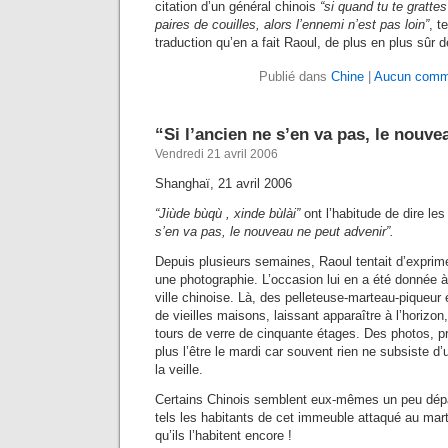
citation d’un général chinois
“si quand tu te gratte
paires de couilles, alors l’ennemi n’est pas loin”
, t
traduction qu’en a fait Raoul, de plus en plus sûr 
Publié dans
Chine
|
Aucun comme
“Si l’ancien ne s’en va pas, le nouve
Vendredi 21 avril 2006
Shanghaï, 21 avril 2006
“Jiùde bùqù , xinde bùlài”
ont l’habitude de dire le
s’en va pas, le nouveau ne peut advenir”.
Depuis plusieurs semaines, Raoul tentait d’exprime
une photographie. L’occasion lui en a été donnée à
ville chinoise. Là, des pelleteuse-marteau-piqueur é
de vieilles maisons, laissant apparaître à l’horiz
tours de verre de cinquante étages. Des photos, pr
plus l’être le mardi car souvent rien ne subsiste d
la veille.
Certains Chinois semblent eux-mêmes un peu dépas
tels les habitants de cet immeuble attaqué au mar
qu’ils l’habitent encore !