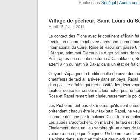
Publié dans
Sénégal
|
Aucun comm
Village de pêcheur, Saint Louis du S
Mardi 15 février 2011
Le contact des Piche avec le continent africain fut
révolution encore inachevée après une journée pas
international du Caire, Rose et Raoul ont passé 6 
l’Afrique, admirant Djerba puis Alger brillants de t
Puis, après une escale nocturne à Casablanca, Ro
atterri à 4h du matin à Dakar dans un état de fraîche
Croyant s’épargner la traditionnelle épreuve des 
chauffeurs de taxi à l’arrivée dans un pays, Raoul
d’un policier affable qui met aussitôt les deux voy
taxiteur censé les conduire à leur hôtel, pour un ta
Rose et Raoul remercient chaleureusement le policie
Les Piche ne font pas dix mètres qu’ils sont entou
prétendant chacun être leur taxiteur. Raoul, ne veut
l’homme désigné par le policier. C’est le plus malin
Les autres s’accrochent, on marche, le taxi est tou
Finalement, dans un lieu sombre gît un amas de fer
voiture à une époque éloignée. Un homme assis au 
s’éloigne dans la nuit en traînant des pieds façon