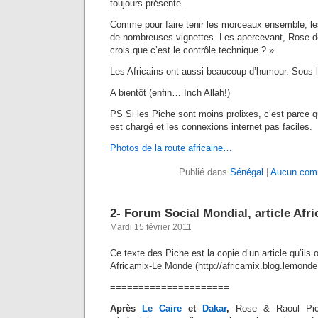
toujours présente.
Comme pour faire tenir les morceaux ensemble, les
de nombreuses vignettes. Les apercevant, Rose d
crois que c’est le contrôle technique ? »
Les Africains ont aussi beaucoup d’humour. Sous le
A bientôt (enfin… Inch Allah!)
PS Si les Piche sont moins prolixes, c’est parce 
est chargé et les connexions internet pas faciles.
Photos de la route africaine…
Publié dans
Sénégal
|
Aucun comm
2- Forum Social Mondial, article Af
Mardi 15 février 2011
Ce texte des Piche est la copie d’un article qu’ils o
Africamix-Le Monde (http://africamix.blog.lemonde.
=====================
Après
Le Caire
et
Dakar
,
Rose & Raoul Piche