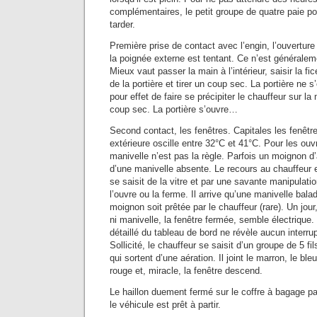
complémentaires, le petit groupe de quatre paie pou
tarder.
Première prise de contact avec l’engin, l’ouverture
la poignée externe est tentant. Ce n’est généralem
Mieux vaut passer la main à l’intérieur, saisir la fic
de la portière et tirer un coup sec. La portière ne 
pour effet de faire se précipiter le chauffeur sur la 
coup sec. La portière s’ouvre…
Second contact, les fenêtres. Capitales les fenêtr
extérieure oscille entre 32°C et 41°C. Pour les ouvr
manivelle n’est pas la règle. Parfois un moignon 
d’une manivelle absente. Le recours au chauffeur es
se saisit de la vitre et par une savante manipulation
l’ouvre ou la ferme. Il arrive qu’une manivelle bal
moignon soit prêtée par le chauffeur (rare). Un jour,
ni manivelle, la fenêtre fermée, semble électriqu
détaillé du tableau de bord ne révèle aucun interru
Sollicité, le chauffeur se saisit d’un groupe de 5 
qui sortent d’une aération. Il joint le marron, le ble
rouge et, miracle, la fenêtre descend.
Le haillon duement fermé sur le coffre à bagage pa
le véhicule est prêt à partir.