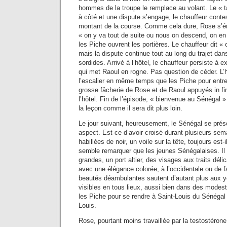
hommes de la troupe le remplace au volant. Le « t
à côté et une dispute s’engage, le chauffeur conte
montant de la course. Comme cela dure, Rose s’én
« on y va tout de suite ou nous on descend, on en 
les Piche ouvrent les portières. Le chauffeur dit « 
mais la dispute continue tout au long du trajet da
sordides. Arrivé à l’hôtel, le chauffeur persiste à 
qui met Raoul en rogne. Pas question de céder. L’
l’escalier en même temps que les Piche pour entre
grosse fâcherie de Rose et de Raoul appuyés in fin
l’hôtel. Fin de l’épisode, « bienvenue au Sénégal »
la leçon comme il sera dit plus loin.
Le jour suivant, heureusement, le Sénégal se prés
aspect. Est-ce d’avoir croisé durant plusieurs se
habillées de noir, un voile sur la tête, toujours est
semble remarquer que les jeunes Sénégalaises. Il 
grandes, un port altier, des visages aux traits dél
avec une élégance colorée, à l’occidentale ou de f
beautés déambulantes sautent d’autant plus aux y
visibles en tous lieux, aussi bien dans des modest
les Piche pour se rendre à Saint-Louis du Sénégal
Louis.
Rose, pourtant moins travaillée par la testostéron