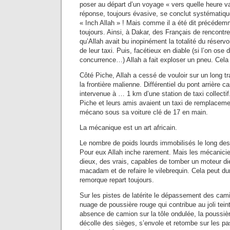
poser au départ d’un voyage « vers quelle heure va-
réponse, toujours évasive, se conclut systématiqu
« Inch Allah » ! Mais comme il a été dit précédem
toujours. Ainsi, à Dakar, des Français de rencontr
qu’Allah avait bu inopinément la totalité du réserv
de leur taxi. Puis, facétieux en diable (si l’on ose d
concurrence…) Allah a fait exploser un pneu. Cela 
Côté Piche, Allah a cessé de vouloir sur un long t
la frontière malienne. Différentiel du pont arrière 
intervenue à … 1 km d’une station de taxi collectif
Piche et leurs amis avaient un taxi de remplacemen
mécano sous sa voiture clé de 17 en main.
La mécanique est un art africain.
Le nombre de poids lourds immobilisés le long des 
Pour eux Allah inche rarement. Mais les mécanicie
dieux, des vrais, capables de tomber un moteur di
macadam et de refaire le vilebrequin. Cela peut du
remorque repart toujours.
Sur les pistes de latérite le dépassement des cami
nuage de poussière rouge qui contribue au joli tei
absence de camion sur la tôle ondulée, la poussière 
décolle des sièges, s’envole et retombe sur les pas