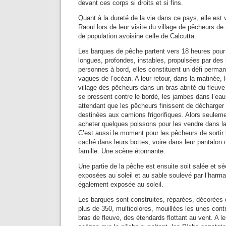
devant ces corps si droits et si fins.
Quant à la dureté de la vie dans ce pays, elle est
Raoul lors de leur visite du village de pêcheurs de
de population avoisine celle de Calcutta.
Les barques de pêche partent vers 18 heures pour 
longues, profondes, instables, propulsées par des
personnes à bord, elles constituent un défi perman
vagues de l’océan. A leur retour, dans la matinée, 
village des pêcheurs dans un bras abrité du fleuv
se pressent contre le bordé, les jambes dans l’eau
attendant que les pêcheurs finissent de décharger
destinées aux camions frigorifiques. Alors seule
acheter quelques poissons pour les vendre dans la
C’est aussi le moment pour les pêcheurs de sortir 
caché dans leurs bottes, voire dans leur pantalon d
famille. Une scène étonnante.
Une partie de la pêche est ensuite soit salée et s
exposées au soleil et au sable soulevé par l’harmat
également exposée au soleil.
Les barques sont construites, réparées, décorées d
plus de 350, multicolores, mouillées les unes contr
bras de fleuve, des étendards flottant au vent. A l