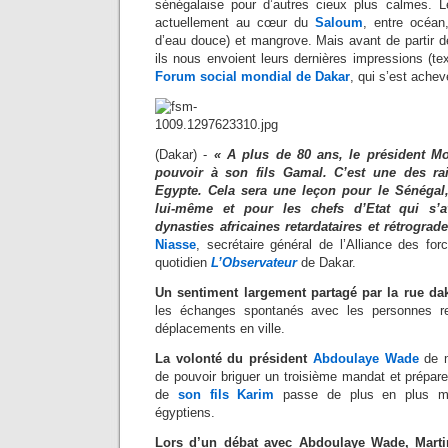
sénégalaise pour d’autres cieux plus calmes. 
actuellement au cœur du
Saloum
, entre océan
d’eau douce) et mangrove. Mais avant de partir de
ils nous envoient leurs dernières impressions (t
Forum social mondial de Dakar
, qui s’est achev
(Dakar) -
« A plus de 80 ans, le président Mo
pouvoir à son fils Gamal. C’est une des ra
Egypte. Cela sera une leçon pour le Sénégal
lui-même et pour les chefs d’Etat qui s’a
dynasties africaines retardataires et rétrograd
Niasse
, secrétaire général de l’Alliance des for
quotidien
L’Observateur
de Dakar.
Un sentiment largement partagé par la rue da
les échanges spontanés avec les personnes r
déplacements en ville.
La volonté du président
Abdoulaye Wade
de m
de pouvoir briguer un troisième mandat et prépare
de
son fils Karim
passe de plus en plus ma
égyptiens.
Lors d’un débat avec Abdoulaye Wade, Mart