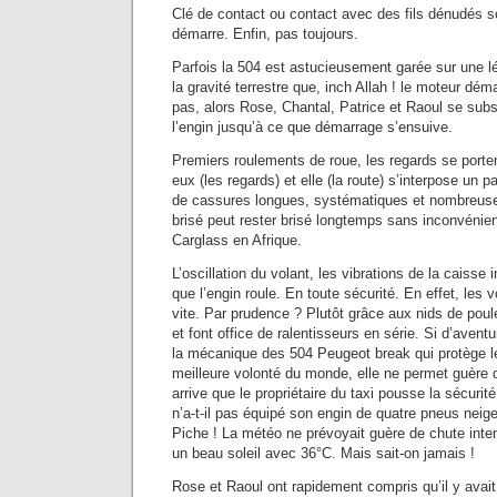
Clé de contact ou contact avec des fils dénudés so
démarre. Enfin, pas toujours.
Parfois la 504 est astucieusement garée sur une lé
la gravité terrestre que, inch Allah ! le moteur dém
pas, alors Rose, Chantal, Patrice et Raoul se subst
l’engin jusqu’à ce que démarrage s’ensuive.
Premiers roulements de roue, les regards se porten
eux (les regards) et elle (la route) s’interpose un pa
de cassures longues, systématiques et nombreuse
brisé peut rester brisé longtemps sans inconvénient.
Carglass en Afrique.
L’oscillation du volant, les vibrations de la caisse
que l’engin roule. En toute sécurité. En effet, les 
vite. Par prudence ? Plutôt grâce aux nids de poul
et font office de ralentisseurs en série. Si d’aventu
la mécanique des 504 Peugeot break qui protège l
meilleure volonté du monde, elle ne permet guère 
arrive que le propriétaire du taxi pousse la sécurit
n’a-t-il pas équipé son engin de quatre pneus neig
Piche ! La météo ne prévoyait guère de chute intens
un beau soleil avec 36°C. Mais sait-on jamais !
Rose et Raoul ont rapidement compris qu’il y avai