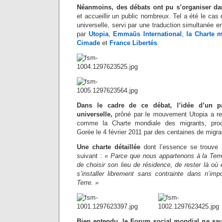
Néanmoins, des débats ont pu s’organiser d
et accueillir un public nombreux. Tel a été le cas
universelle, servi par une traduction simultanée e
par
Utopia
,
Emmaüs International
,
la Charte 
Cimade
et
France Libertés
.
Dans le cadre de ce débat, l’idée d’un pa
universelle,
prôné par le mouvement Utopia a ren
comme la Charte mondiale des migrants, pro
Gorée le 4 février 2011 par des centaines de migr
Une charte détaillée
dont l’essence se trouve
suivant : «
Parce que nous appartenons à la Terre,
de choisir son lieu de résidence, de rester là où e
s’installer librement sans contrainte dans n’imp
Terre. »
Bien entendu, le Forum social mondial ne sau