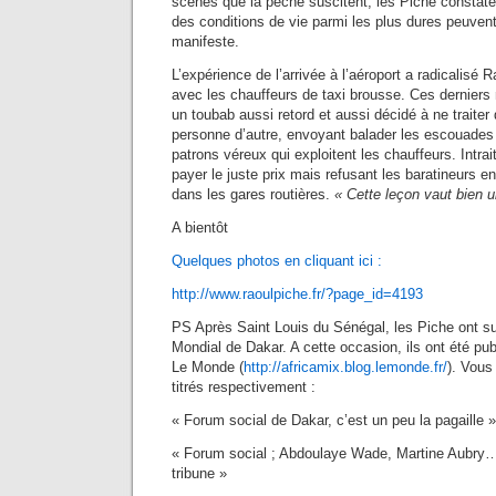
scènes que la pêche suscitent, les Piche constate
des conditions de vie parmi les plus dures peuven
manifeste.
L’expérience de l’arrivée à l’aéroport a radicalisé
avec les chauffeurs de taxi brousse. Ces derniers
un toubab aussi retord et aussi décidé à ne traiter
personne d’autre, envoyant balader les escouades 
patrons véreux qui exploitent les chauffeurs. Intrai
payer le juste prix mais refusant les baratineurs e
dans les gares routières.
« Cette leçon vaut bien
A bientôt
Quelques photos en cliquant ici :
http://www.raoulpiche.fr/?page_id=4193
PS Après Saint Louis du Sénégal, les Piche ont su
Mondial de Dakar. A cette occasion, ils ont été pub
Le Monde (
http://africamix.blog.lemonde.fr/
). Vous 
titrés respectivement :
« Forum social de Dakar, c’est un peu la pagaille »
« Forum social ; Abdoulaye Wade, Martine Aubry
tribune »