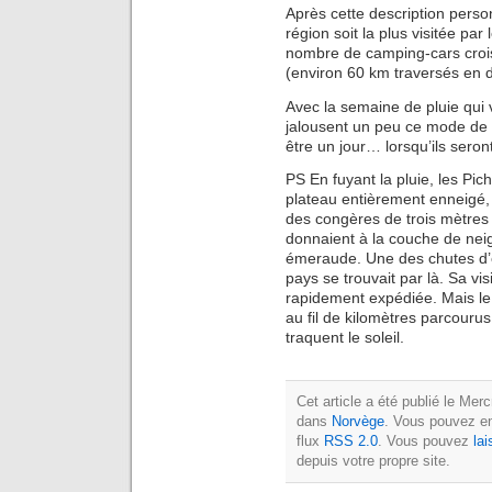
Après cette description perso
région soit la plus visitée par 
nombre de camping-cars croisé
(environ 60 km traversés en d
Avec la semaine de pluie qui
jalousent un peu ce mode de t
être un jour… lorsqu’ils seron
PS En fuyant la pluie, les Pi
plateau entièrement enneigé, 
des congères de trois mètres
donnaient à la couche de neig
émeraude. Une des chutes d’e
pays se trouvait par là. Sa vis
rapidement expédiée. Mais le
au fil de kilomètres parcourus
traquent le soleil.
Cet article a été publié le Mer
dans
Norvège
. Vous pouvez en
flux
RSS 2.0
. Vous pouvez
la
depuis votre propre site.