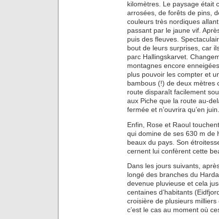
kilomètres. Le paysage était c
arrosées, de forêts de pins, 
couleurs très nordiques allant
passant par le jaune vif. Après
puis des fleuves. Spectaculai
bout de leurs surprises, car i
parc Hallingskarvet. Changem
montagnes encore enneigées, 
plus pouvoir les compter et u
bambous (!) de deux mètres ci
route disparaît facilement so
aux Piche que la route au-del
fermée et n’ouvrira qu’en juin
Enfin, Rose et Raoul touchent
qui domine de ses 630 m de ha
beaux du pays. Son étroitesse
cernent lui confèrent cette be
Dans les jours suivants, aprè
longé des branches du Hardan
devenue pluvieuse et cela jus
centaines d’habitants (Eidfjor
croisière de plusieurs millie
c’est le cas au moment où ces