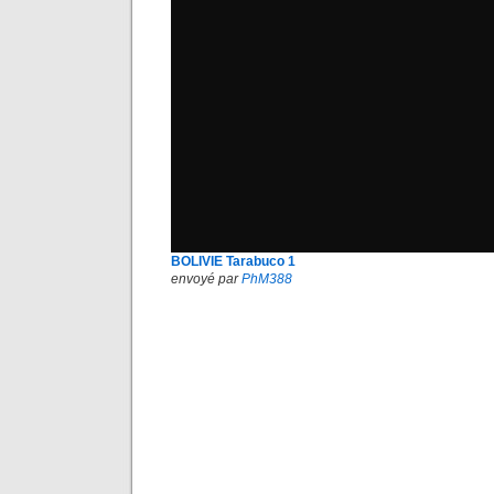
BOLIVIE Tarabuco 1
envoyé par
PhM388